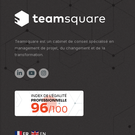
Teamsquare est un cabinet de conseil spécialisé en
management de projet, du changement et de la
transformation.
FR
EN