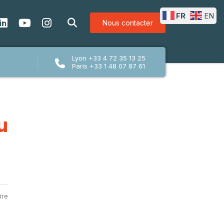
FR
EN
Nous contacter
Lyon +33 4 72 35 13 25
Paris +33 1 48 07 87 61
u
ire