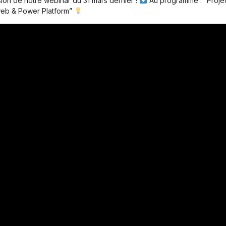
ion de notre webinar du 31 mars dernier !
Au programme : “Proje
 web & Power Platform”