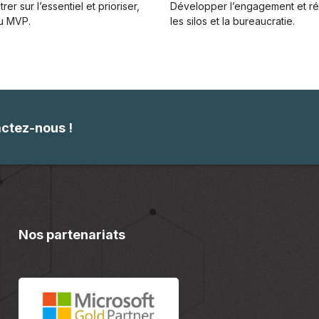
rer sur l’essentiel et prioriser,
Développer l’engagement et ré
du MVP.
les silos et la bureaucratie​.
actez-nous !
Nos partenariats