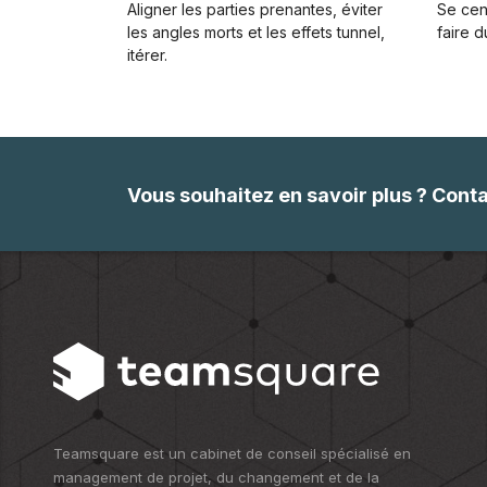
Aligner les parties prenantes, éviter
Se cent
les angles morts et les effets tunnel,
faire 
itérer​.
Vous souhaitez en savoir plus ? Cont
Teamsquare est un cabinet de conseil spécialisé en
management de projet, du changement et de la