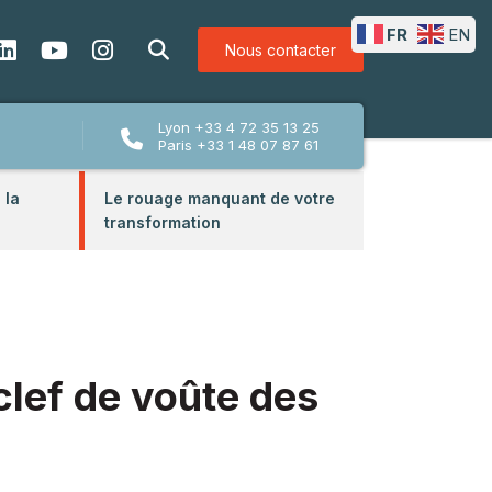
FR
EN
Nous contacter
Lyon +33 4 72 35 13 25
Paris +33 1 48 07 87 61
 la
Le rouage manquant de votre
n
transformation
 clef de voûte des