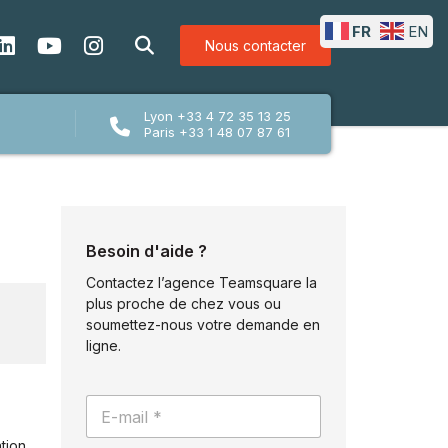
FR
EN
Nous contacter
Lyon +33 4 72 35 13 25
Paris +33 1 48 07 87 61
Besoin d'aide ?
Contactez l’agence Teamsquare la
plus proche de chez vous ou
soumettez-nous votre demande en
ligne.
P
E
o
-
l
m
i
ation