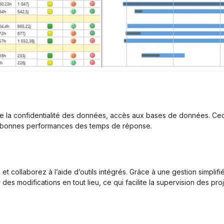
e la confidentialité des données, accès aux bases de données. Cec
 bonnes performances des temps de réponse.
t collaborez à l’aide d’outils intégrés. Grâce à une gestion simplif
es modifications en tout lieu, ce qui facilite la supervision des pro
Globalement, le retour sur la
ASAP : un outil simple, intu
prestation est très positif.
et évolutif pour gérer nos
Tous les livrables ont été
projets.