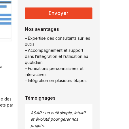
i
t
i
Envoyer
q
u
e
Nos avantages
d
– Expertise des consultants sur les
e
outils
c
– Accompagnement et support
o
n
dans l’intégration et l’utilisation au
f
quotidien
i
i
– Formations personnalisées et
d
interactives
e
– Intégration en plusieurs étapes
n
t
i
Témoignages
iée des
a
jets par
l
i
itif
Teamsquare, un bon
Le directe
t
accompagnement, depuis les
accompag
é
premières pierres, jusqu’à
travers le
*