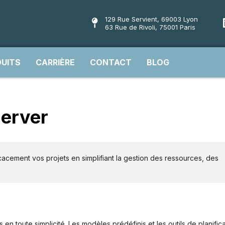
129 Rue Servient, 69003 Lyon
63 Rue de Rivoli, 75001 Paris
UITS
CARRIÈRE
CONTACT
BLOG
Server
cacement vos projets en simplifiant la gestion des ressources, des
en toute simplicité. Les modèles prédéfinis et les outils de planific