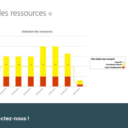
effectués et rendus dans les
Cosmetic Technical Directo
temps, avec le niveau de
Stanhome
qualité que nous attendions.
Branche Services-Courrier-
Colis, DSI, La Poste
actez-nous !