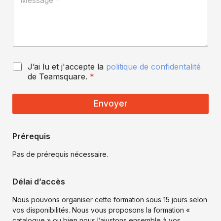
e
*
t
s
s
a
g
e
*
P
J’ai lu et j'accepte la
politique de confidentalité
o
de Teamsquare.
*
l
i
t
Envoyer
i
q
u
Prérequis
e
d
Pas de prérequis nécessaire.
e
c
o
Délai d’accès
n
f
Nous pouvons organiser cette formation sous 15 jours selon
i
vos disponibilités. Nous vous proposons la formation «
d
catalogue » ou bien nous l’ajustons ensemble à vos