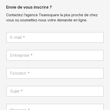
Envie de vous inscrire ?
Contactez l’agence Teamsquare la plus proche de chez
vous ou soumettez-nous votre demande en ligne.
E
-
m
a
E
i
n
l
t
*
r
S
F
e
u
o
p
j
n
r
e
c
i
t
S
t
s
*
u
i
e
S
j
o
*
u
e
n
j
M
t
*
e