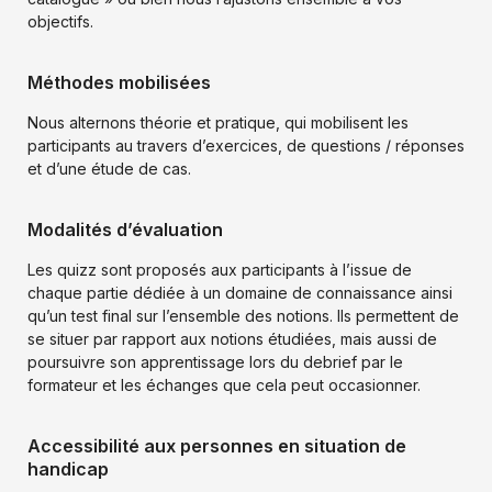
e
objectifs.
n
t
i
Méthodes mobilisées
a
l
Nous alternons théorie et pratique, qui mobilisent les
i
participants au travers d’exercices, de questions / réponses
t
et d’une étude de cas.
é
*
Modalités d’évaluation
Les quizz sont proposés aux participants à l’issue de
chaque partie dédiée à un domaine de connaissance ainsi
qu’un test final sur l’ensemble des notions. Ils permettent de
se situer par rapport aux notions étudiées, mais aussi de
poursuivre son apprentissage lors du debrief par le
formateur et les échanges que cela peut occasionner.
Accessibilité aux personnes en situation de
handicap