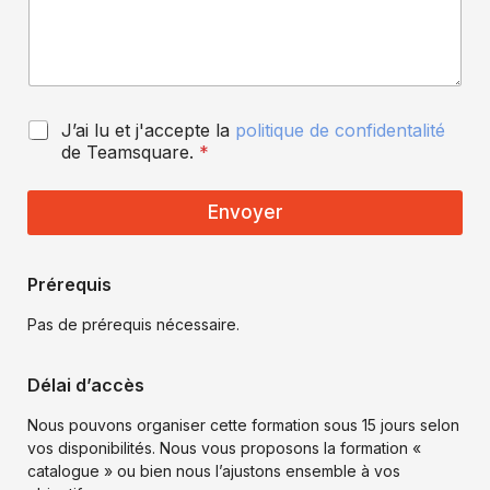
s
i
s
d
a
e
g
n
e
t
*
i
P
J’ai lu et j'accepte la
politique de confidentalité
a
o
de Teamsquare.
*
l
l
i
i
t
t
Envoyer
é
i
q
u
Prérequis
e
d
Pas de prérequis nécessaire.
e
c
o
Délai d’accès
n
f
Nous pouvons organiser cette formation sous 15 jours selon
i
vos disponibilités. Nous vous proposons la formation «
d
catalogue » ou bien nous l’ajustons ensemble à vos
e