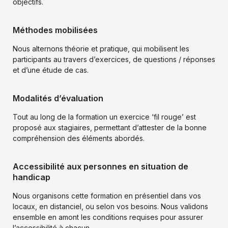
objectifs.
n
t
i
Méthodes mobilisées
a
l
Nous alternons théorie et pratique, qui mobilisent les
i
participants au travers d’exercices, de questions / réponses
t
et d’une étude de cas.
é
*
Modalités d’évaluation
Tout au long de la formation un exercice ‘fil rouge’ est
proposé aux stagiaires, permettant d’attester de la bonne
compréhension des éléments abordés.
Accessibilité aux personnes en situation de
handicap
Nous organisons cette formation en présentiel dans vos
locaux, en distanciel, ou selon vos besoins. Nous validons
ensemble en amont les conditions requises pour assurer
l’accessibilité à chacun.