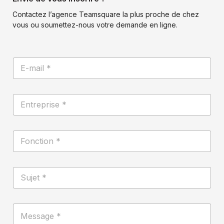
Contactez l’agence Teamsquare la plus proche de chez
vous ou soumettez-nous votre demande en ligne.
E
-
m
a
E
i
n
l
t
*
r
F
e
o
p
n
r
c
*
i
S
t
d
s
u
i
e
e
j
o
c
*
e
n
o
M
t
*
n
e
*
f