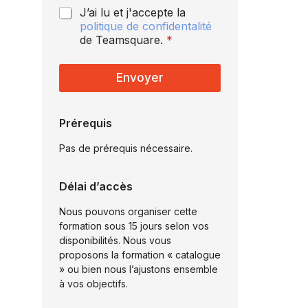
d
P
J’ai lu et j'accepte la
e
o
politique de confidentalité
l
de Teamsquare.
*
i
t
i
Envoyer
q
u
e
Prérequis
d
e
Pas de prérequis nécessaire.
c
o
n
Délai d’accès
f
i
Nous pouvons organiser cette
d
formation sous 15 jours selon vos
e
disponibilités. Nous vous
n
proposons la formation « catalogue
t
» ou bien nous l’ajustons ensemble
i
à vos objectifs.
a
l