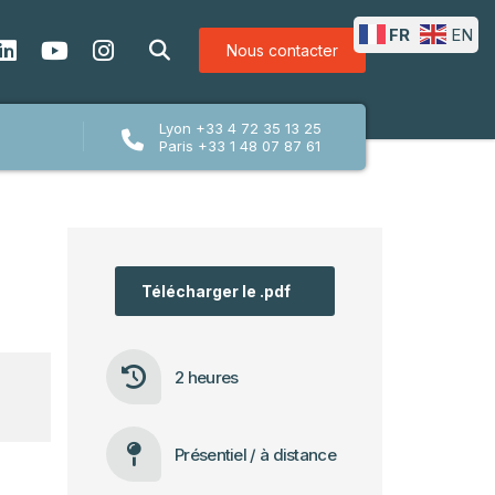
FR
EN
Nous contacter
Lyon +33 4 72 35 13 25
Paris +33 1 48 07 87 61
Télécharger le .pdf
2 heures
Présentiel / à distance