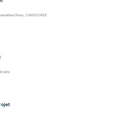
et
, variables/fixes, CAPEX/OPEX
t
écarts
rojet