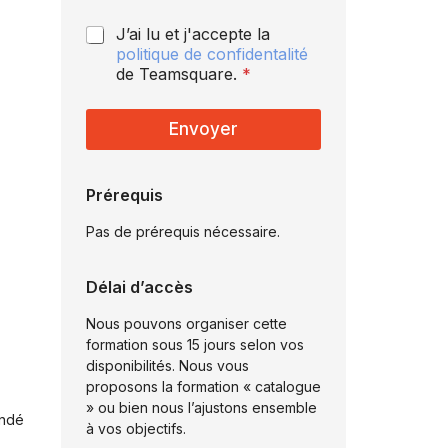
i
*
q
P
J’ai lu et j'accepte la
u
o
politique de confidentalité
e
l
de Teamsquare.
*
i
t
i
Envoyer
q
u
e
Prérequis
d
e
Pas de prérequis nécessaire.
c
o
n
Délai d’accès
f
i
Nous pouvons organiser cette
d
formation sous 15 jours selon vos
e
disponibilités. Nous vous
n
proposons la formation « catalogue
t
» ou bien nous l’ajustons ensemble
i
andé
à vos objectifs.
a