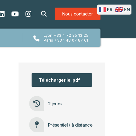
FR
EN
Nous contacter
Lyon +33 4 72 35 13 25
Paris +33 1 48 07 87 61
Télécharger le .pdf
2 jours
Présentiel / à distance