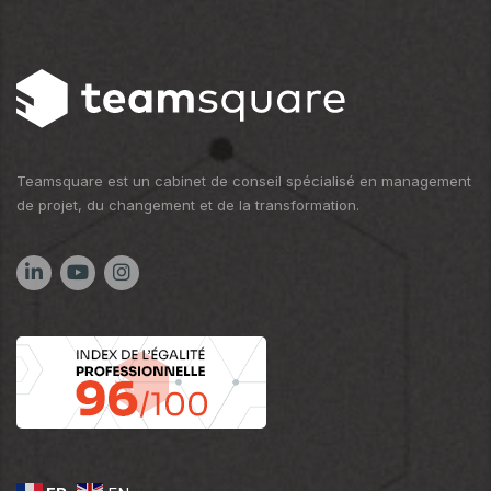
d
i
e
s
c
e
o
n
f
i
d
e
Teamsquare est un cabinet de conseil spécialisé en management
n
de projet, du changement et de la transformation.
t
i
a
l
i
t
é
*