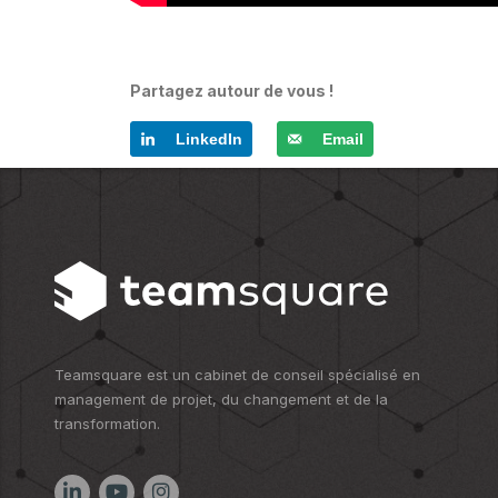
Partagez autour de vous !
LinkedIn
Email
Teamsquare est un cabinet de conseil spécialisé en
management de projet, du changement et de la
transformation.