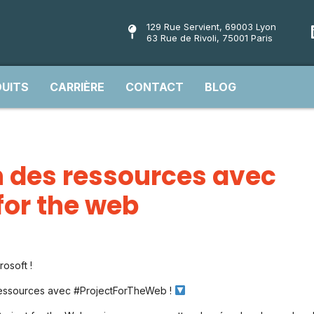
129 Rue Servient, 69003 Lyon
63 Rue de Rivoli, 75001 Paris
UITS
CARRIÈRE
CONTACT
BLOG
n des ressources avec
for the web
osoft !
 ressources avec #ProjectForTheWeb !