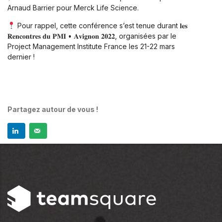
Arnaud Barrier pour Merck Life Science.
Pour rappel, cette conférence s’est tenue durant 𝐥𝐞𝐬
𝐑𝐞𝐧𝐜𝐨𝐧𝐭𝐫𝐞𝐬 𝐝𝐮 𝐏𝐌𝐈 • 𝐀𝐯𝐢𝐠𝐧𝐨𝐧 𝟐𝟎𝟐𝟐, organisées par le
Project Management Institute France les 21-22 mars
dernier !
Partagez autour de vous !